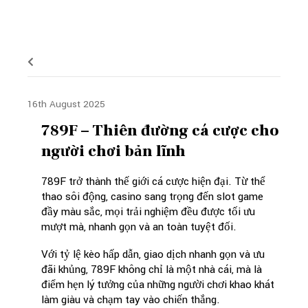
16th August 2025
789F – Thiên đường cá cược cho
người chơi bản lĩnh
789F trở thành thế giới cá cược hiện đại. Từ thể
thao sôi động, casino sang trọng đến slot game
đầy màu sắc, mọi trải nghiệm đều được tối ưu
mượt mà, nhanh gọn và an toàn tuyệt đối.
Với tỷ lệ kèo hấp dẫn, giao dịch nhanh gọn và ưu
đãi khủng, 789F không chỉ là một nhà cái, mà là
điểm hẹn lý tưởng của những người chơi khao khát
làm giàu và chạm tay vào chiến thắng.