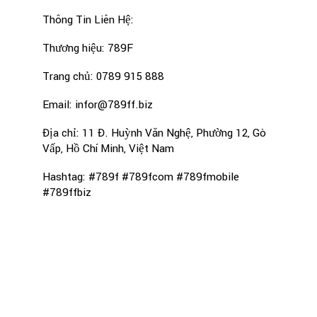
Thông Tin Liên Hệ:
Thương hiệu: 789F
Trang chủ: 0789 915 888
Email: infor@789ff.biz
Địa chỉ: 11 Đ. Huỳnh Văn Nghệ, Phường 12, Gò
Vấp, Hồ Chí Minh, Việt Nam
Hashtag: #789f #789fcom #789fmobile
#789ffbiz